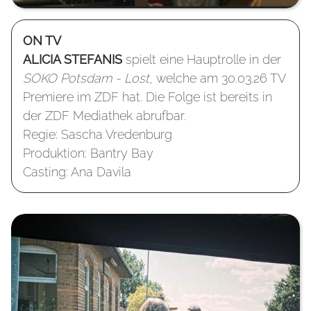
ON TV
ALICIA STEFANIS
spielt eine Hauptrolle in der
SOKO Potsdam - Lost
, welche am 30.03.26 TV
Premiere im ZDF hat. Die Folge ist bereits in
der ZDF Mediathek abrufbar.
Regie: Sascha Vredenburg
Produktion: Bantry Bay
Casting: Ana Davila