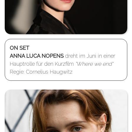
ON SET
ANNA LUCA NOPENS
dreht im Juni in einer
Hauptrolle für den Kurzfilm
"Where we end"
Regie: Cornelius Haugwitz