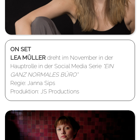
ON SET
LEA MÜLLER
dreht im November in der
Hauptrolle in der Social Media Serie
"EIN
GANZ NORMALES BÜRO"
Regie: Janna Sips
Produktion: JS Productions