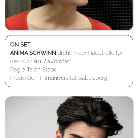
ON SET
ANIMA SCHWINN
dreht in der Hauptrolle für
den Kurzfilm
"Mutprobe"
Regie: Tarah Stabe
Produktion: Filmuniversität Babelsberg