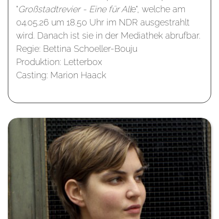
"
Großstadtrevier - Eine für All
e", welche am
04.05.26 um 18.50 Uhr im NDR ausgestrahlt
wird. Danach ist sie in der Mediathek abrufbar.
Regie: Bettina Schoeller-Bouju
Produktion: Letterbox
Casting: Marion Haack