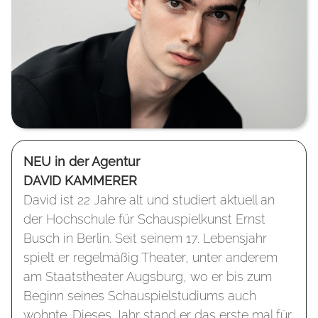
NEU in der Agentur
DAVID KAMMERER
David ist 22 Jahre alt und studiert aktuell an
der Hochschule für Schauspielkunst Ernst
Busch in Berlin. Seit seinem 17. Lebensjahr
spielt er regelmäßig Theater, unter anderem
am Staatstheater Augsburg, wo er bis zum
Beginn seines Schauspielstudiums auch
wohnte. Dieses Jahr stand er das erste mal für