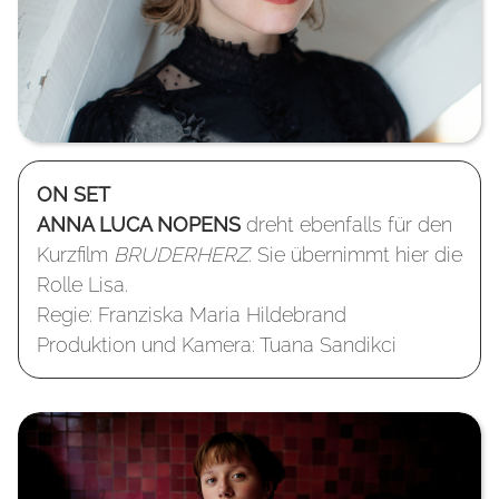
ON SET
ANNA LUCA NOPENS
dreht ebenfalls für den
Kurzfilm
BRUDERHERZ.
Sie übernimmt hier die
Rolle Lisa.
Regie: Franziska Maria Hildebrand
Produktion und Kamera: Tuana Sandikci