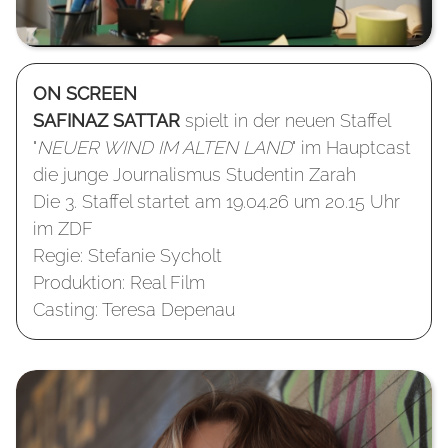
ON SCREEN
SAFINAZ SATTAR
spielt in der neuen Staffel
"
NEUER WIND IM ALTEN LAND
"
im Hauptcast
die junge Journalismus Studentin Zarah
Die 3. Staffel startet am 19.04.26 um 20.15 Uhr
im ZDF
Regie: Stefanie Sycholt
Produktion: Real Film
Casting: Teresa Depenau