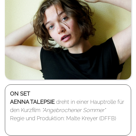
ON SET
A
ENNA TALEPSIE
dreht in einer Hauptrolle für
den Kurzfilm
"Angebrochener Sommer"
Regie und Produktion: Malte Kreyer (DFFB)