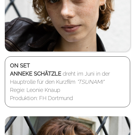
ON SET
ANNEKE SCHÄTZLE
dreht im Juni in der
Hauptrolle für den Kurzfilm
"TSUNAMI"
Regie: Leonie Knaup
Produktion: FH Dortmund