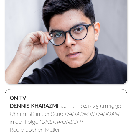
ON TV
DENNIS KHARAZMI
läuft am 04.12.25 um 19.30
Uhr im BR in der Serie
DAHAOM IS DAHOAM
in der Folge "
UNERWÜNSCHT"
Regie: Jochen Müller