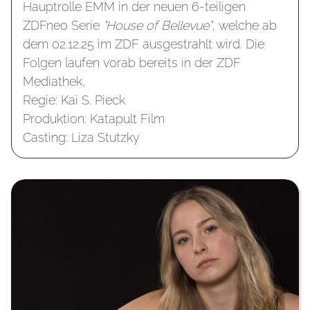
Hauptrolle EMM in der neuen 6-teiligen
ZDFneo Serie
"House of Bellevue"
, welche ab
dem 02.12.25 im ZDF ausgestrahlt wird. Die
Folgen laufen vorab bereits in der ZDF
Mediathek,
Regie: Kai S. Pieck
Produktion: Katapult Film
Casting: Liza Stutzky