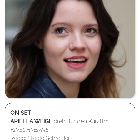
ON SET
A
RIELLA WEIGL
dreht für den Kurzfilm
KIRSCHKERNE
Regie: Nicole Schreider