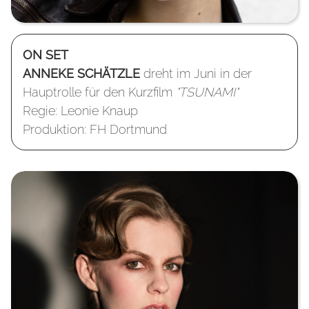
ON SET
ANNEKE SCHÄTZLE
dreht im Juni in der
Hauptrolle für den Kurzfilm
"TSUNAMI"
Regie: Leonie Knaup
Produktion: FH Dortmund