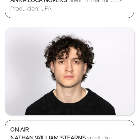
ANNA LUCA NOPENS
dreht im Mai für GZSZ
Produktion: UFA
ON AIR
NATHAN WILLIAM STEARNS
spielt die